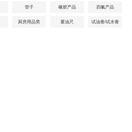
管子
橡胶产品
四氟产品
厨房用品类
量油尺
试油膏/试水膏