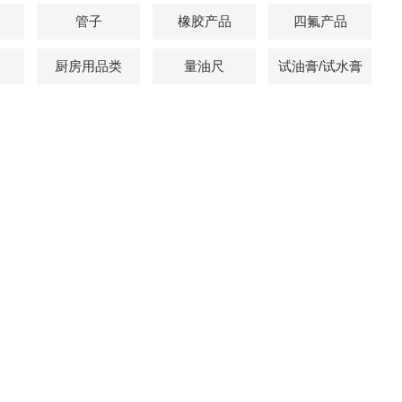
管子
橡胶产品
四氟产品
厨房用品类
量油尺
试油膏/试水膏