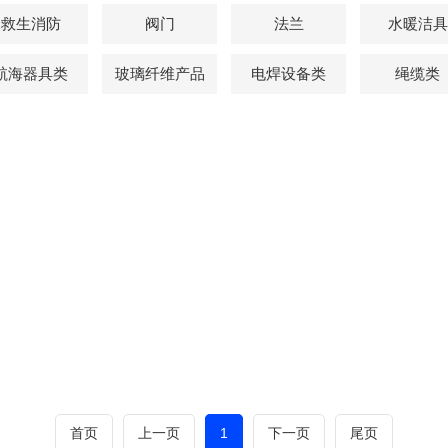
救生消防
阀门
法兰
水暖洁具
航海器具类
玻璃纤维产品
电焊设备类
绳缆类
首页
上一页
1
下一页
尾页